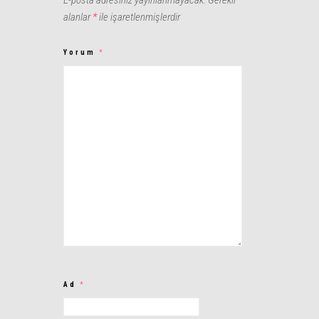
E-posta adresiniz yayınlanmayacak.
Gerekli
alanlar
*
ile işaretlenmişlerdir
Yorum
*
Ad
*