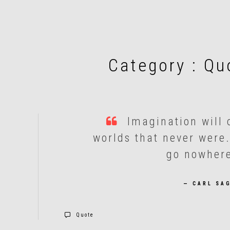
Category :
Qu
Imagination will o
worlds that never were.
go nowher
— CARL SA
Quote