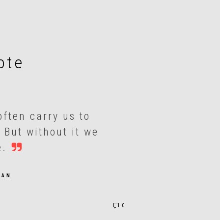
ote
ften carry us to
 But without it we
e.
GAN
0