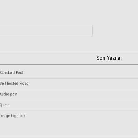
Son Yazılar
Standard Post
Self hosted video
Audio post
Quote
Image Lightbox