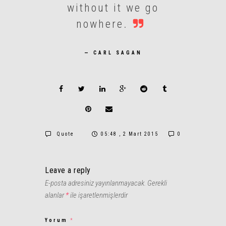
without it we go
nowhere.
— CARL SAGAN
Quote
05:48 , 2 Mart 2015
0
Leave a reply
E-posta adresiniz yayınlanmayacak.
Gerekli
alanlar
*
ile işaretlenmişlerdir
Yorum
*