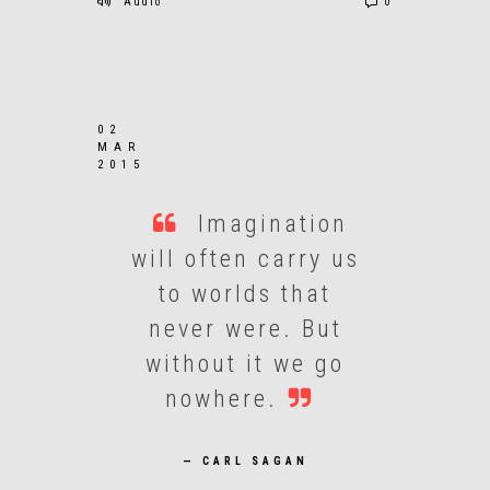
Audio
0
02
MAR
2015
Imagination
will often carry us
to worlds that
never were. But
without it we go
nowhere.
— CARL SAGAN